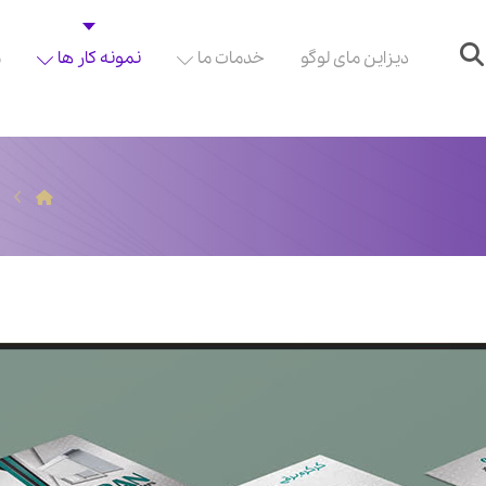
دیزاین مای لوگو
خدمات ما
نمونه کار ها
م