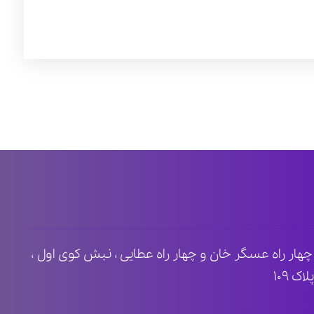
ظ ۲ ، مابین چهار راه عسگر خان و چهار راه عطایی ، نبش کوی اول ،
 ۱۰۹