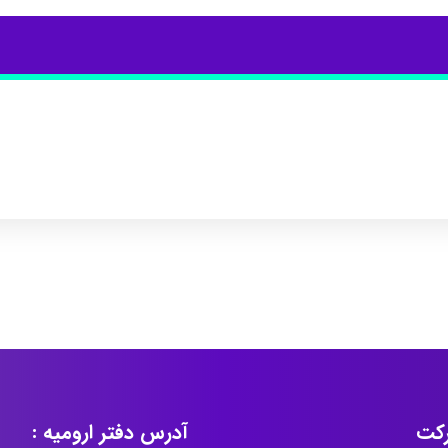
کت
آدرس دفتر ارومیه :