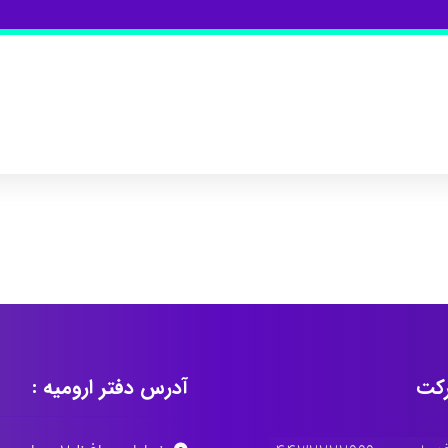
کت
آدرس دفتر ارومیه :