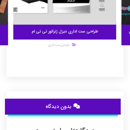
طراحی ست اداری دیزل ژنراتور تی تی ام
طراحی ست اداری
بدون دیدگاه