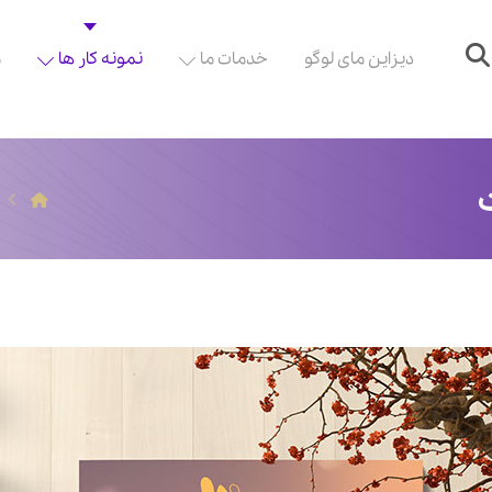
دیزاین مای لوگو
خدمات ما
نمونه کار ها
م