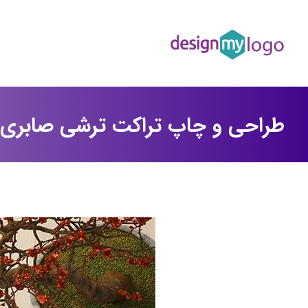
طراحی و چاپ تراکت ترشی صابری