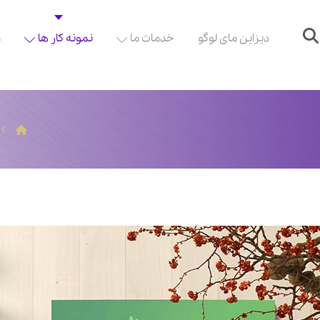
دیزاین مای لوگو
خدمات ما
نمونه کار ها
م