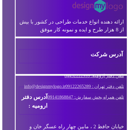
ارائه دهنده انواع خدمات طراحی در کشور با بیش
از 8 هزار طرح و ایده و نمونه کار موفق
آدرس شرکت
تلفن دفتر ارومیه: 04432222999
تلفن دفتر تهران : 09122265289
info@designmylogo.ir
آدرس دفتر
تلفن همراه بخش سفارش: 09141868847
ارومیه :
خیابان حافظ 2 ، مابین چهار راه عسگر خان و