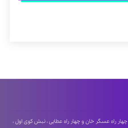
ظ ۲ ، مابین چهار راه عسگر خان و چهار راه عطایی ، نبش کوی اول ،