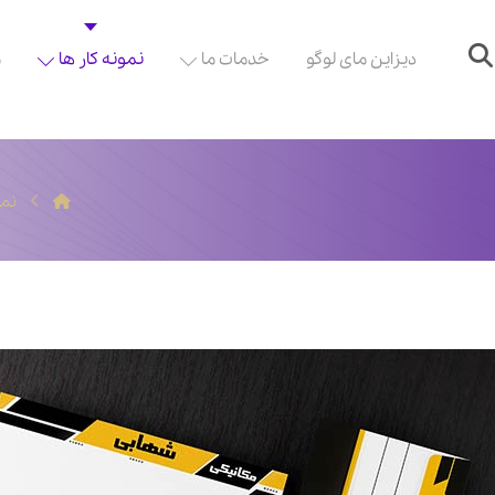
دیزاین مای لوگو
خدمات ما
نمونه کار ها
م
نمو