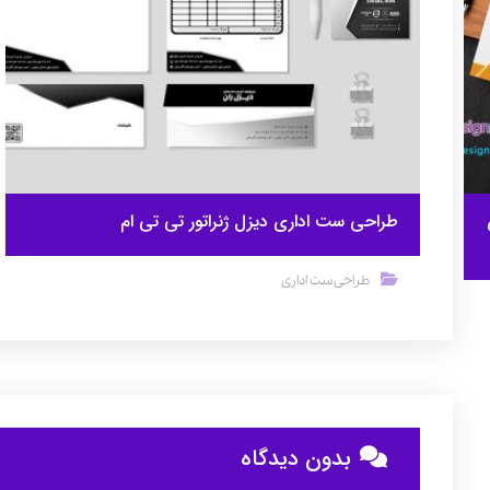
طراحی ست اداری دیزل ژنراتور تی تی ام
طراحی ست اداری
بدون دیدگاه